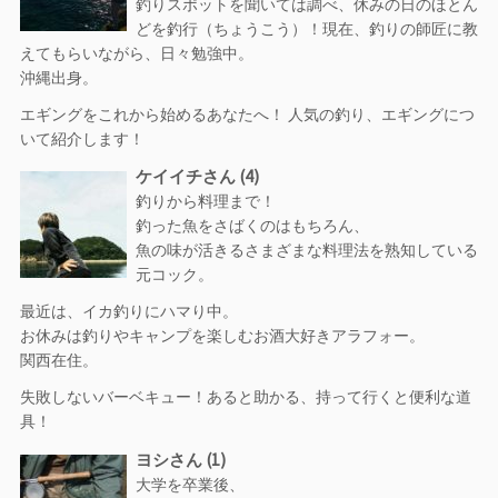
釣りスポットを聞いては調べ、休みの日のほとん
どを釣行（ちょうこう）！現在、釣りの師匠に教
えてもらいながら、日々勉強中。
沖縄出身。
エギングをこれから始めるあなたへ！ 人気の釣り、エギングにつ
いて紹介します！
ケイイチさん (4)
釣りから料理まで！
釣った魚をさばくのはもちろん、
魚の味が活きるさまざまな料理法を熟知している
元コック。
最近は、イカ釣りにハマり中。
お休みは釣りやキャンプを楽しむお酒大好きアラフォー。
関西在住。
失敗しないバーベキュー！あると助かる、持って行くと便利な道
具！
ヨシさん (1)
大学を卒業後、