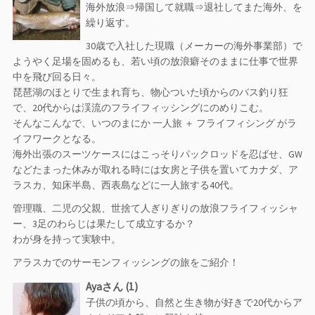
海外放浪⇒帰国して就職⇒退社してまた海外、を
繰り返す。
30歳で入社した現職（メーカーの海外事業部）で
ようやく足場を固めるも、若い頃の放浪癖そのままに仕事で世界
中を飛び回る日々。
琵琶湖のほとりで生まれ育ち、物心ついた頃からのバス釣り狂
で、20代からは渓流のフライフィッシングにのめりこむ。
そんなこんなで、いつのまにか 一人旅 ＋ フライフィシング がラ
イフワークとなる。
海外出張のスーツケースにはこっそりパックロッドを忍ばせ、GW
などたまった休みが取れる時には女房と子供を置いてカナダ、ア
ラスカ、知床半島、西表島などに一人旅する40代。
管理職、二児の父親、世捨て人ぎりぎりの放浪フライフィッシャ
ー、3足のわらじは果たして成立するか？
わが身を持って実験中。
アラスカでのサーモンフィッシングの旅をご紹介！
Ayaさん (1)
子供の頃から、自然と生き物が好きで20代からア