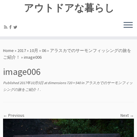
アウトドアな暮らし
Home
»
2017
»
10月
»
06
»
アラスカでのサーモンフィッシングの旅を
ご紹介！
»
image006
image006
Published
2017年10月5日
at dimensions
720 × 540
in
アラスカでのサーモンフィッ
シングの旅をご紹介！
.
← Previous
Next →